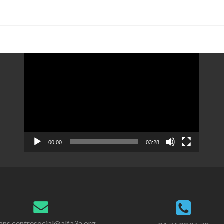
Lecteur
vidéo
00:00
03:28
ans.centresocial@alfa3a.org