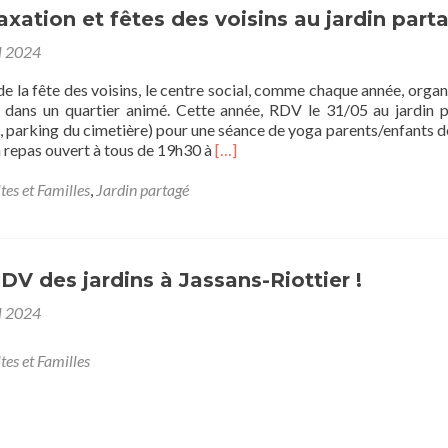
laxation et fêtes des voisins au jardin part
l 2024
de la fête des voisins, le centre social, comme chaque année, organ
s dans un quartier animé. Cette année, RDV le 31/05 au jardin 
s, parking du cimetière) pour une séance de yoga parents/enfants d
En
n repas ouvert à tous de 19h30 à
[…]
savoir
plus
tes et Familles
,
Jardin partagé
sur31/05
:
Relaxation
et
RDV des jardins à Jassans-Riottier !
fêtes
des
l 2024
voisins
au
tes et Familles
jardin
partagé.