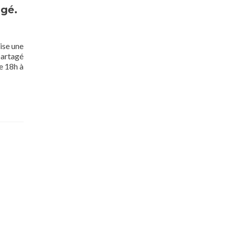
agé.
ise une
partagé
e 18h à