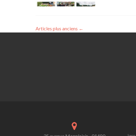
Articles plus anciens
←
jass
35 avenue Monplaisir - 01480