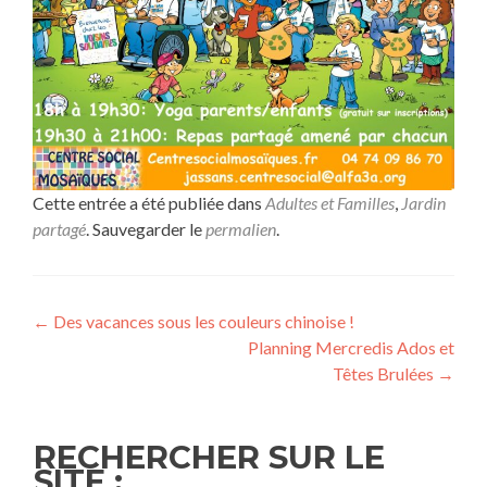
Cette entrée a été publiée dans
Adultes et Familles
,
Jardin
partagé
. Sauvegarder le
permalien
.
Navigation
←
Des vacances sous les couleurs chinoise !
Planning Mercredis Ados et
de
Têtes Brulées
→
l’article
RECHERCHER SUR LE
SITE :