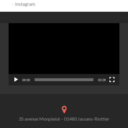
Instagram
Lecteur
vidéo
00:00
03:28
35 avenue Monplaisir - 01480 Jassans-Riottier