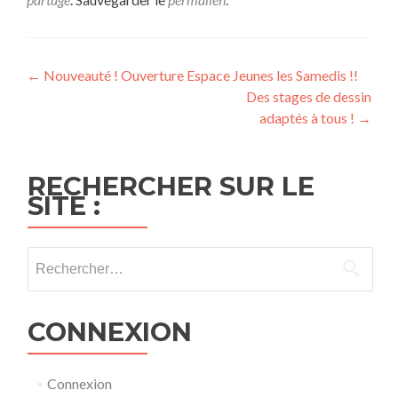
Navigation
←
Nouveauté ! Ouverture Espace Jeunes les Samedis !!
Des stages de dessin
de
adaptés à tous !
→
l’article
RECHERCHER SUR LE
SITE :
Rechercher :
CONNEXION
Connexion