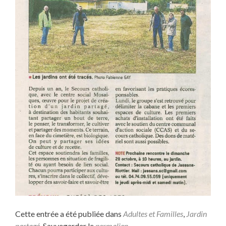
Cette entrée a été publiée dans
Adultes et Familles
,
Jardin
partagé
. Sauvegarder le
permalien
.