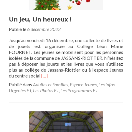
Un jeu, Un heureux !
Publié le
6 décembre 2022
Jusqu’au vendredi 16 décembre, une collecte de livres et
de jouets est organisée au Collège Léon Marie
FOURNET. Les jeunes se mobilisent pour les personnes
isolées de la commune de JASSANS-RIOTTER. N’hésitez
pas à déposer les jouets et les livres que vous n’utilisez
plus au collège de Jassans-Riottier ou à l’espace Jeunes
En
du centre social
[…]
savoir
Publié dans
Adultes et Familles
,
Espace Jeunes
,
Les infos
plus
Urgentes EJ
,
Les Photos EJ
,
Les Programmes EJ
surUn
jeu,
Un
heureux
!