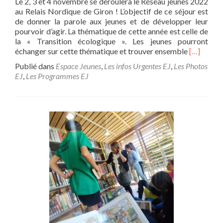
Le 2, 3 et 4 novembre se déroulera le Réseau jeunes 2022
au Relais Nordique de Giron ! L’objectif de ce séjour est
de donner la parole aux jeunes et de développer leur
pourvoir d’agir. La thématique de cette année est celle de
la « Transition écologique ». Les jeunes pourront
En
échanger sur cette thématique et trouver ensemble
[…]
savoir
Publié dans
Espace Jeunes
,
Les infos Urgentes EJ
,
Les Photos
plus
EJ
,
Les Programmes EJ
surRésea
Jeunes
2022
:
Citoyen
de
demain
!