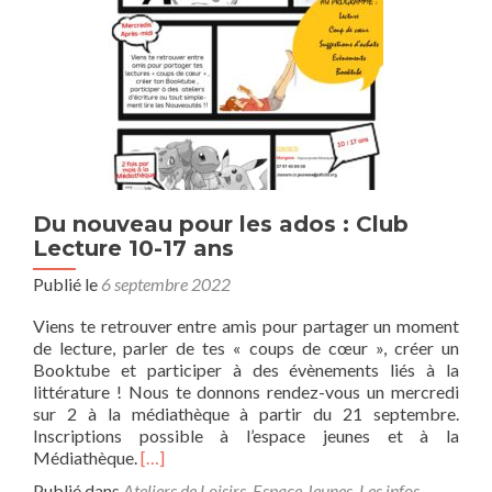
jeunes
Du nouveau pour les ados : Club
Lecture 10-17 ans
Publié le
6 septembre 2022
Viens te retrouver entre amis pour partager un moment
de lecture, parler de tes « coups de cœur », créer un
Booktube et participer à des évènements liés à la
littérature ! Nous te donnons rendez-vous un mercredi
sur 2 à la médiathèque à partir du 21 septembre.
Inscriptions possible à l’espace jeunes et à la
En
Médiathèque.
[…]
savoir
Publié dans
Ateliers de Loisirs
,
Espace Jeunes
,
Les infos