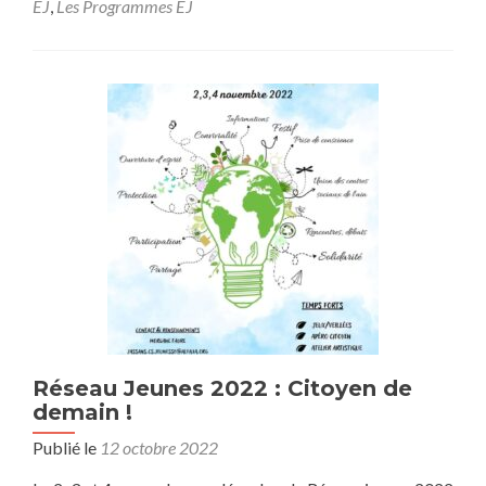
EJ
,
Les Programmes EJ
surRéseau
jeunes
2022
–
3ème
édition
–
« Citoyen
de
demain »
Réseau Jeunes 2022 : Citoyen de
demain !
Publié le
12 octobre 2022