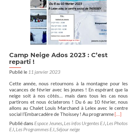
Camp Neige Ados 2023 : C’est
reparti !
Publié le
11 janvier 2023
Cette année, nous retournons à la montagne pour les
vacances de février avec les jeunes ! En espérant que la
neige soit à nos côtés… mais dans tous les cas nous
partirons et nous éclaterons ! Du 6 au 10 février, nous
allons au Chalet Louis Marchand à Lelex avec le centre
En
social l’Embarcadère de Thoissey ! Au programme
[…]
savoir
Publié dans
Espace Jeunes
,
Les infos Urgentes EJ
,
Les Photos
plus
EJ
,
Les Programmes EJ
,
Séjour neige
surCamp