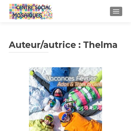
AFFICH
Auteur/autrice :
Thelma
Navigation
des
articles