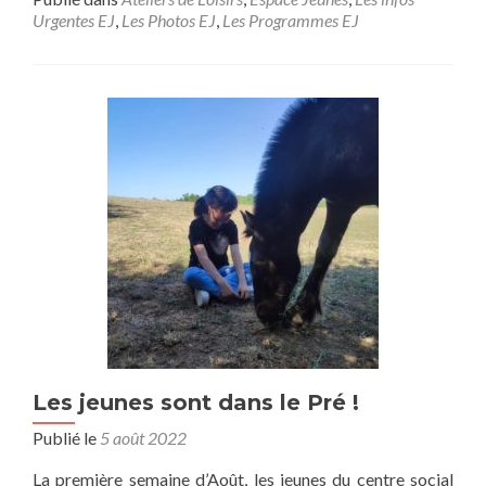
plus
Urgentes EJ
,
Les Photos EJ
,
Les Programmes EJ
surDu
nouveau
pour
les
ados
:
Club
Lecture
10-
17
ans
Les jeunes sont dans le Pré !
Publié le
5 août 2022
La première semaine d’Août, les jeunes du centre social