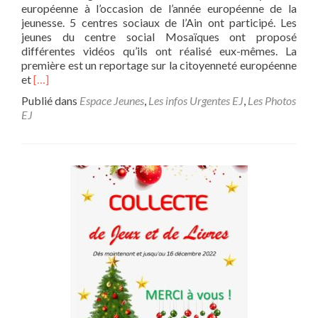
européenne à l’occasion de l’année européenne de la
jeunesse. 5 centres sociaux de l’Ain ont participé. Les
jeunes du centre social Mosaïques ont proposé
différentes vidéos qu’ils ont réalisé eux-mêmes. La
première est un reportage sur la citoyenneté européenne
En
et
[…]
savoir
Publié dans
Espace Jeunes
,
Les infos Urgentes EJ
,
Les Photos
plus
EJ
surAnnée
Européenne
de
la
Jeunesse
:
Grand
GAGNANT
!