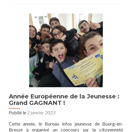
Neige
Ados
2023
:
C’est
reparti
!
Année Européenne de la Jeunesse :
Grand GAGNANT !
Publié le
2 janvier 2023
Cette année, le Bureau infos jeunesse de Bourg-en-
Bresse à organisé un concours sur la citoyenneté