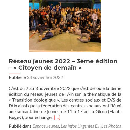
Réseau jeunes 2022 – 3ème édition
– « Citoyen de demain »
Publié le
23 novembre 2022
C’est du 2 au 3 novembre 2022 que s’est déroulé la 3eme
édition du réseau jeunes de l’Ain sur la thématique de la
« Transition écologique ». Les centres sociaux et EVS de
l’Ain ainsi que la fédération des centres sociaux ont Réuni
une soixantaine de jeunes de 11 à 17 ans à Giron (Haut-
En
Bugey), pour échanger
[…]
savoir
Publié dans
Espace Jeunes
,
Les infos Urgentes EJ
,
Les Photos
plus