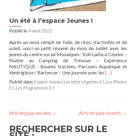
Un été à l’espace Jeunes !
Publié le
4 août 2022
Après un mois rempli de folie, de rires, d’activités et de
soleil, voici un petit résumé du mois de Juillet avec les
jeunes du centre social Mosaïques : Koh Lanta à Cibeins –
Nuitée au Camping de Trévoux – Expérience
NAUTIQUE : Bouées tractées, Parcours Aquatique et
En
Ventriglisse / Barbecue – Une journée avec les
[…]
savoir
Publié dans
Espace Jeunes
,
Les infos Urgentes EJ
,
Les Photos
plus
EJ
,
Les Programmes EJ
surUn
été
à
l’espace
Articles plus anciens
←
Articles plus récents
→
Jeunes
!
RECHERCHER SUR LE
SITE :