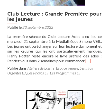
Club Lecture : Grande Première pour
les jeunes
Publié le
23 septembre 2022
La première séance du Club Lecture Ados a eu lieu ce
mercredi 21 septembre à la Médiathèque Simone VEIL.
Les jeunes ont pu échanger sur leur lecture du moment et
sur les œuvres qui les ont particulièrement marqués.
Harry Potter reste encore le livre préféré des ados !
En
Rendez vous dans 2 semaines pour commencer
[…]
savoir
Publié dans
Ateliers de Loisirs
,
Espace Jeunes
,
Les infos
plus
Urgentes EJ
,
Les Photos EJ
,
Les Programmes EJ
surClub
Lecture
:
Grande
Première
pour
les