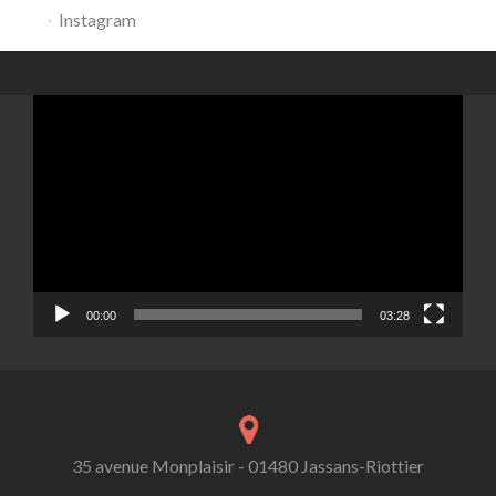
Instagram
Lecteur
vidéo
00:00
03:28
35 avenue Monplaisir - 01480 Jassans-Riottier