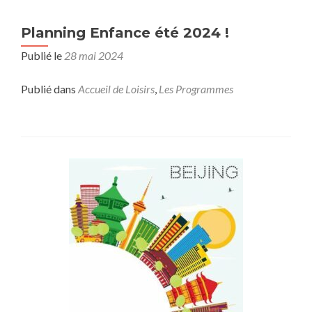
Enfance
et
Planning Enfance été 2024 !
représentati
des
Publié le
28 mai 2024
projets
médiathèque
Publié dans
Accueil de Loisirs
,
Les Programmes
de
l’année
!